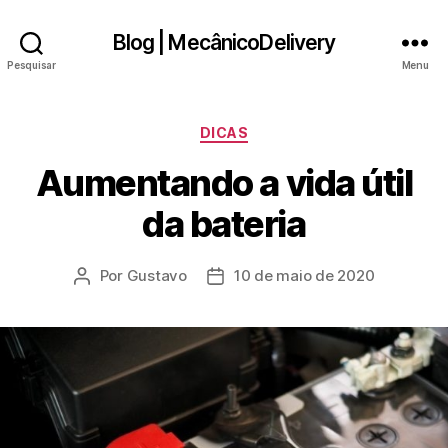
Blog | MecânicoDelivery
Pesquisar
Menu
Categorias
DICAS
Aumentando a vida útil
da bateria
Por
Gustavo
10 de maio de 2020
Autor
Data
do
de
post
publicação